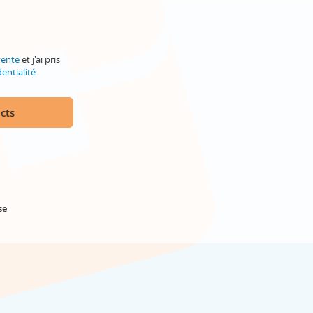
vente
et j'ai pris
entialité
.
cts
se