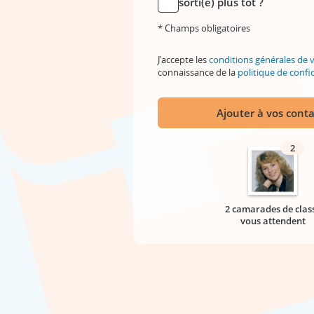
sorti(e) plus tôt ?
* Champs obligatoires
J'accepte les
conditions générales de 
connaissance de la
politique de confid
Ajouter à vos conta
2
2 camarades de clas
vous attendent