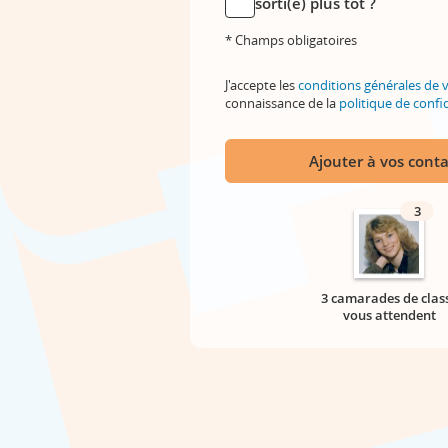
sorti(e) plus tôt ?
* Champs obligatoires
J'accepte les
conditions générales de 
connaissance de la
politique de confid
Ajouter à vos conta
3
3 camarades de clas
vous attendent