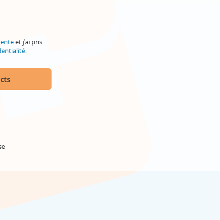
vente
et j'ai pris
entialité
.
cts
se