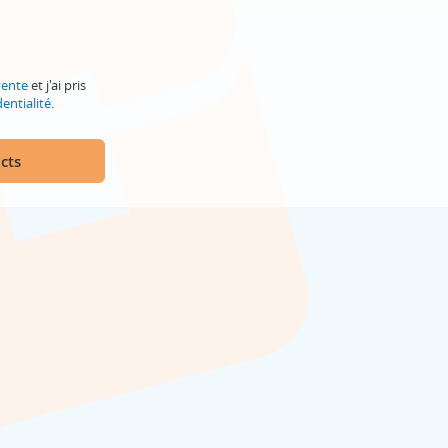
vente
et j'ai pris
entialité
.
cts