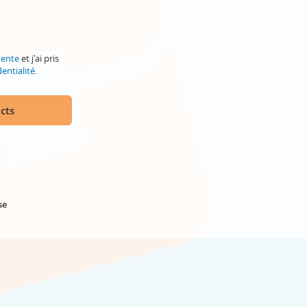
vente
et j'ai pris
entialité
.
cts
se