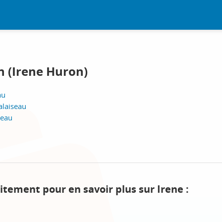
n (Irene Huron)
au
alaiseau
seau
itement pour en savoir plus sur Irene :