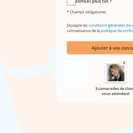
sorti(e) plus tôt ?
* Champs obligatoires
J'accepte les
conditions générales de 
connaissance de la
politique de confid
Ajouter à vos conta
3
3 camarades de clas
vous attendent