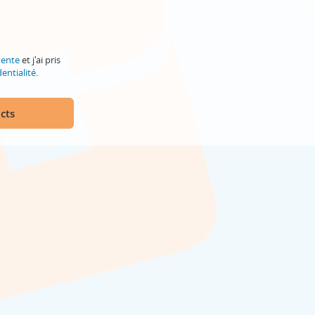
vente
et j'ai pris
entialité
.
cts