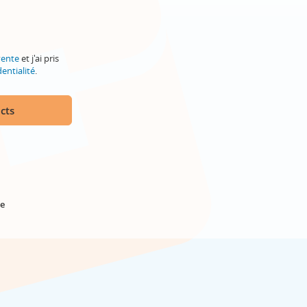
vente
et j'ai pris
entialité
.
cts
e