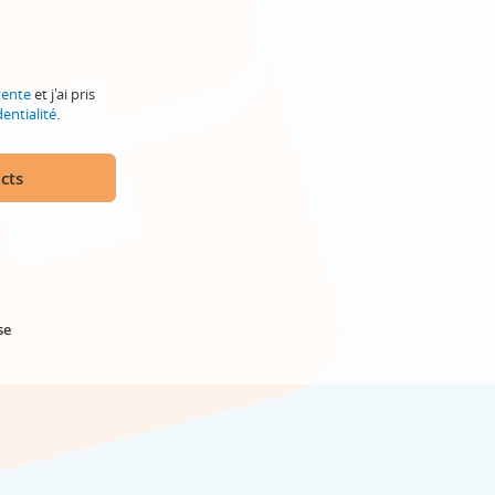
vente
et j'ai pris
entialité
.
cts
se