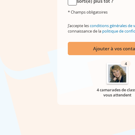
sorti(e) plus tôt ?
* Champs obligatoires
J'accepte les
conditions générales de 
connaissance de la
politique de confid
Ajouter à vos conta
4
4 camarades de clas
vous attendent