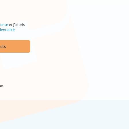
vente
et j'ai pris
entialité
.
cts
se