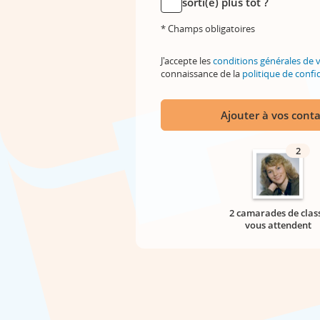
sorti(e) plus tôt ?
* Champs obligatoires
J'accepte les
conditions générales de 
connaissance de la
politique de confid
Ajouter à vos conta
2
2 camarades de clas
vous attendent