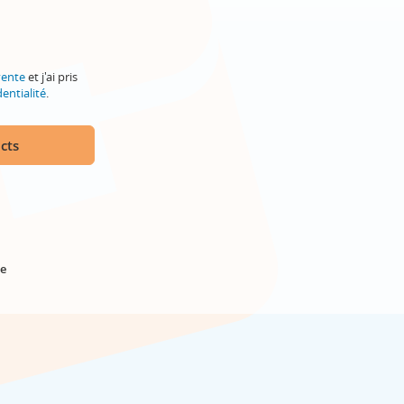
vente
et j'ai pris
entialité
.
cts
e