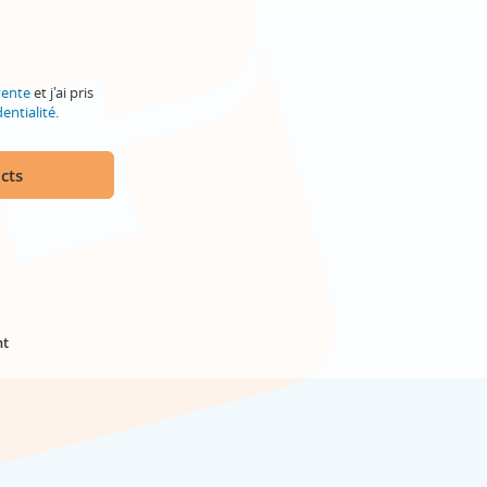
vente
et j'ai pris
entialité
.
cts
nt