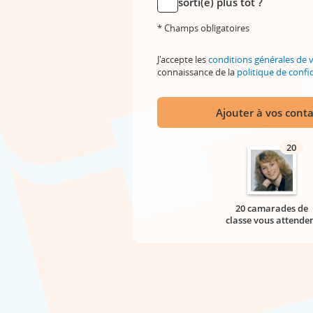
sorti(e) plus tôt ?
* Champs obligatoires
J'accepte les
conditions générales de 
connaissance de la
politique de confid
Ajouter à vos conta
20
20 camarades de
classe vous attende