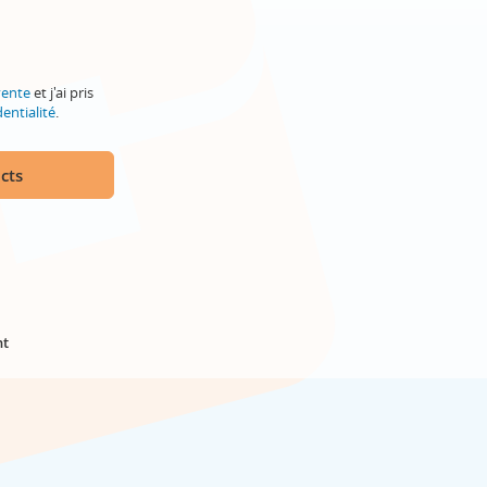
vente
et j'ai pris
entialité
.
cts
nt