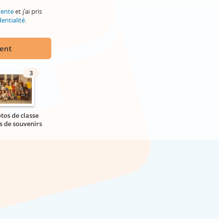
vente
et j'ai pris
entialité
.
ment
3
tos de classe
s de souvenirs