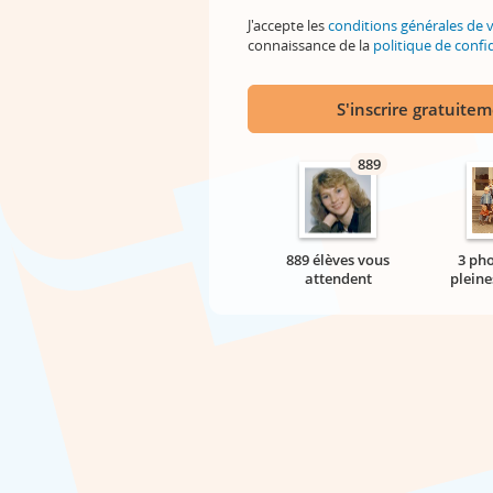
J'accepte les
conditions générales de 
connaissance de la
politique de confid
S'inscrire gratuite
889
889 élèves vous
3 pho
attendent
pleine