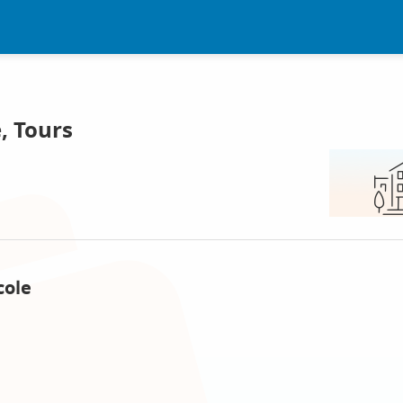
, Tours
cole