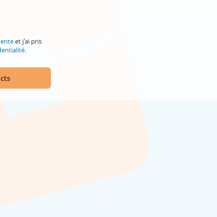
vente
et j'ai pris
entialité
.
cts