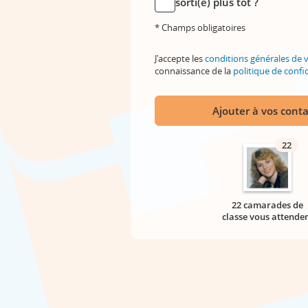
sorti(e) plus tôt ?
* Champs obligatoires
J'accepte les
conditions générales de 
connaissance de la
politique de confid
Ajouter à vos conta
22
22 camarades de
classe vous attende