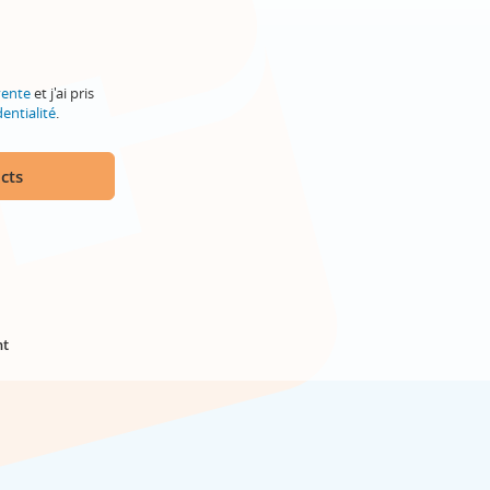
vente
et j'ai pris
entialité
.
cts
nt