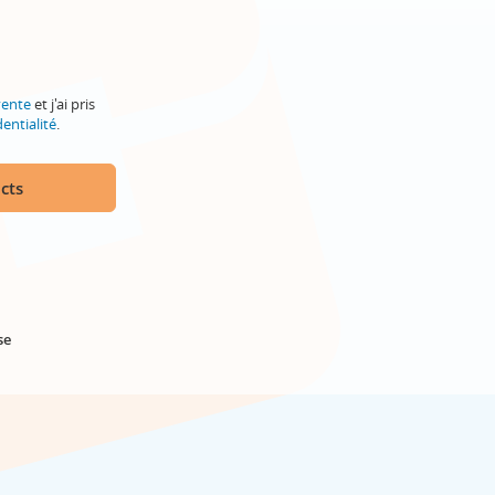
vente
et j'ai pris
entialité
.
cts
se