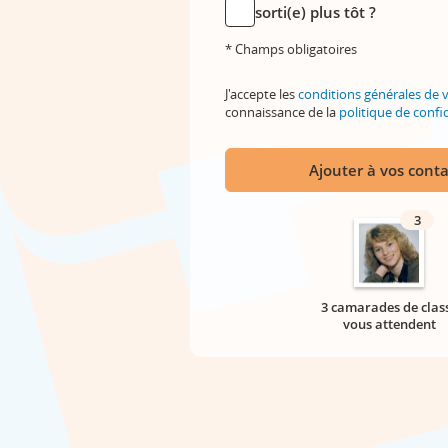
sorti(e) plus tôt ?
* Champs obligatoires
J'accepte les
conditions générales de 
connaissance de la
politique de confid
Ajouter à vos conta
3
3 camarades de clas
vous attendent