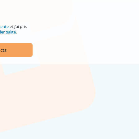
vente
et j'ai pris
entialité
.
cts