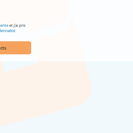
vente
et j'ai pris
entialité
.
cts