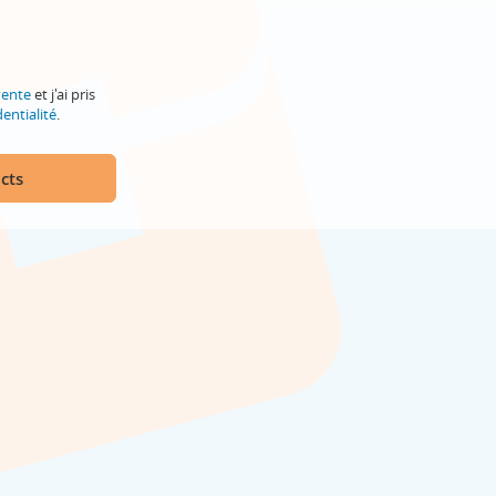
vente
et j'ai pris
entialité
.
cts