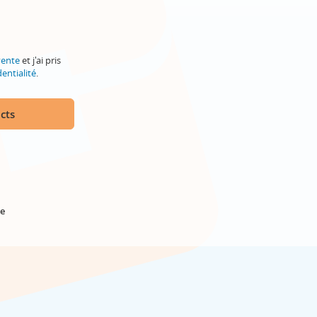
vente
et j'ai pris
entialité
.
cts
e