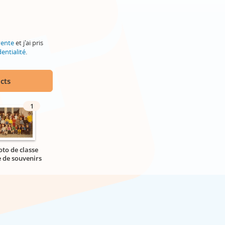
vente
et j'ai pris
entialité
.
cts
1
oto de classe
e de souvenirs