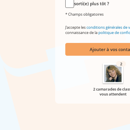
sorti(e) plus tôt ?
* Champs obligatoires
J'accepte les
conditions générales de 
connaissance de la
politique de confid
Ajouter à vos conta
2
2 camarades de clas
vous attendent