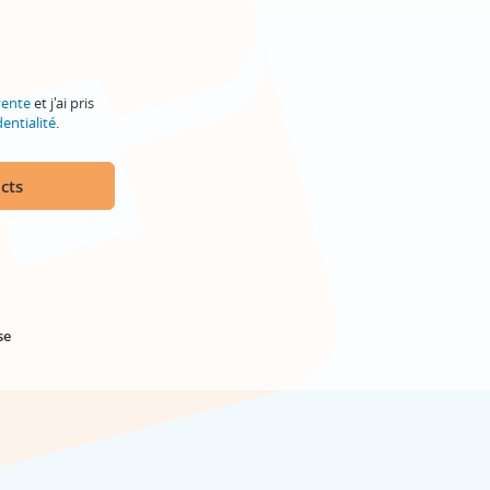
vente
et j'ai pris
entialité
.
cts
se