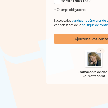
sorti(e) plus tôt ?
* Champs obligatoires
J'accepte les
conditions générales de 
connaissance de la
politique de confid
Ajouter à vos conta
5
5 camarades de clas
vous attendent