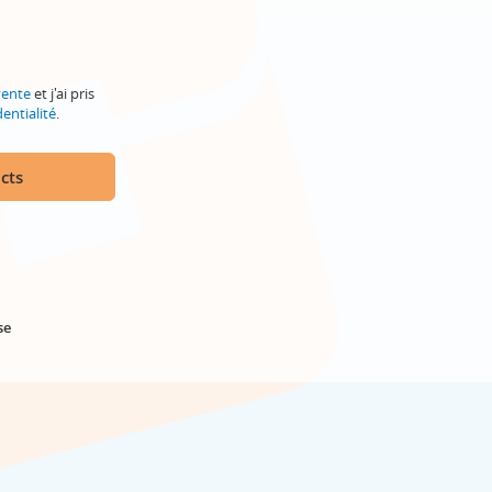
vente
et j'ai pris
entialité
.
cts
se