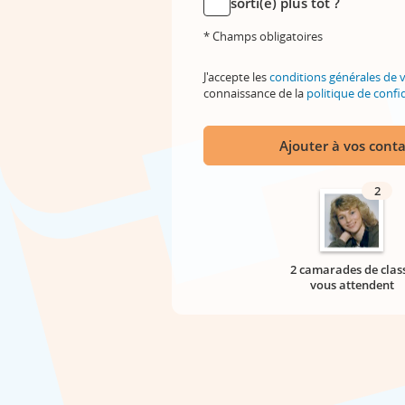
sorti(e) plus tôt ?
* Champs obligatoires
J'accepte les
conditions générales de 
connaissance de la
politique de confid
Ajouter à vos conta
2
2 camarades de clas
vous attendent