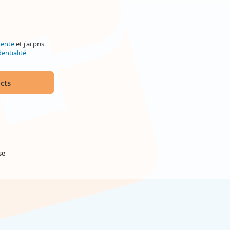
vente
et j'ai pris
entialité
.
cts
se