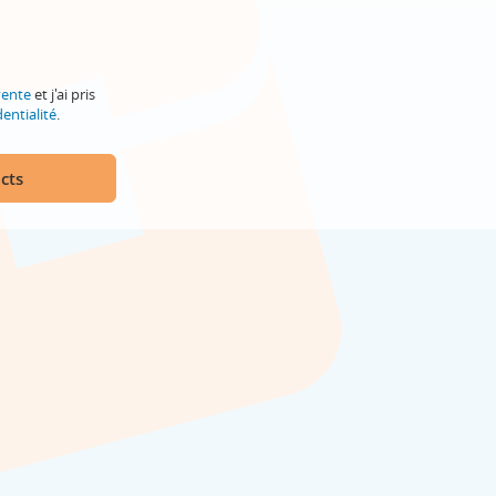
vente
et j'ai pris
entialité
.
cts