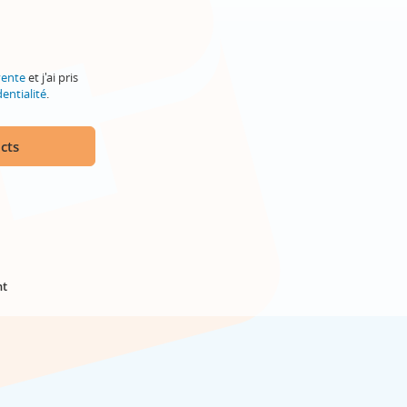
vente
et j'ai pris
entialité
.
cts
nt