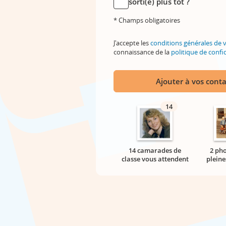
sorti(e) plus tôt ?
* Champs obligatoires
J'accepte les
conditions générales de 
connaissance de la
politique de confid
Ajouter à vos conta
14
14 camarades de
2 pho
classe vous attendent
pleine