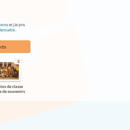
vente
et j'ai pris
entialité
.
cts
2
tos de classe
s de souvenirs