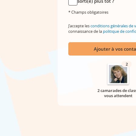
sorti(e) plus tôt ?
* Champs obligatoires
J'accepte les
conditions générales de 
connaissance de la
politique de confid
Ajouter à vos conta
2
2 camarades de clas
vous attendent