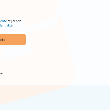
vente
et j'ai pris
entialité
.
cts
se