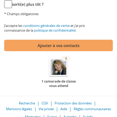
sorti(e) plus tôt ?
* Champs obligatoires
J'accepte les
conditions générales de vente
et j'ai pris
connaissance de la
politique de confidentialité
.
Ajouter à vos contacts
1
1 camarade de classe
vous attend
Recherche
CGV
Protection des données
Mentions légales
Vie privée
Aide
Règles communautaires
Allemagne
Suisse
Autriche
Suède