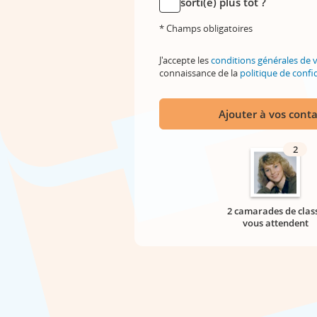
sorti(e) plus tôt ?
* Champs obligatoires
J'accepte les
conditions générales de 
connaissance de la
politique de confid
Ajouter à vos conta
2
2 camarades de clas
vous attendent