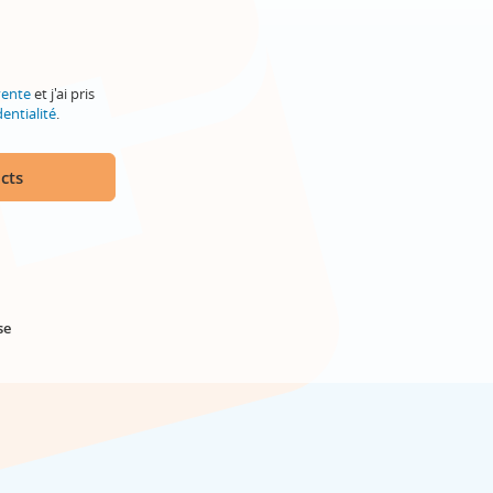
vente
et j'ai pris
entialité
.
cts
se