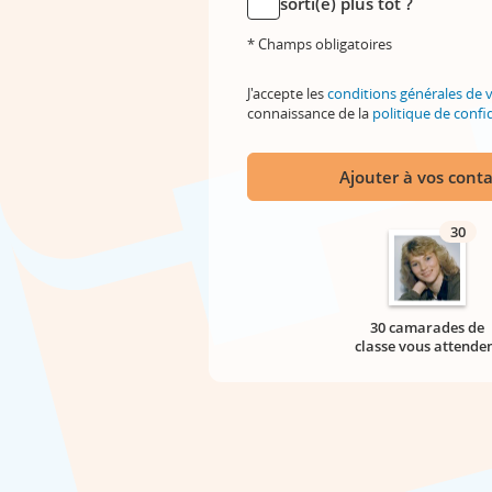
sorti(e) plus tôt ?
* Champs obligatoires
J'accepte les
conditions générales de 
connaissance de la
politique de confid
Ajouter à vos conta
30
30 camarades de
classe vous attende