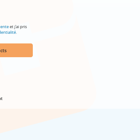
vente
et j'ai pris
entialité
.
cts
nt