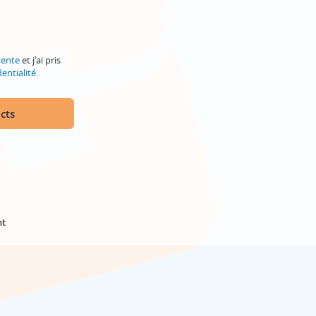
vente
et j'ai pris
entialité
.
cts
nt