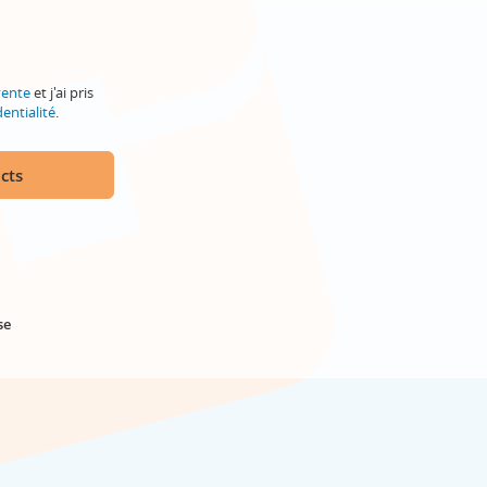
vente
et j'ai pris
entialité
.
cts
se