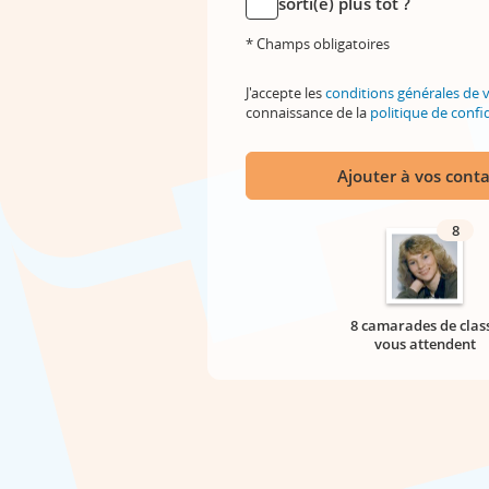
sorti(e) plus tôt ?
* Champs obligatoires
J'accepte les
conditions générales de 
connaissance de la
politique de confid
Ajouter à vos conta
8
8 camarades de clas
vous attendent