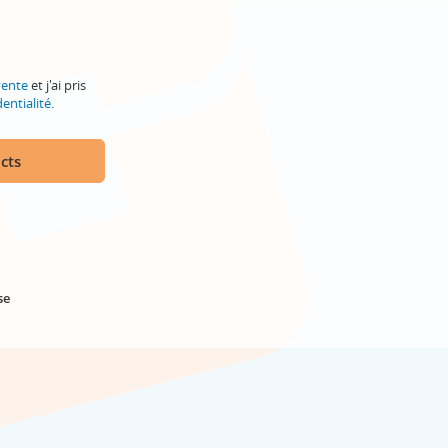
vente
et j'ai pris
entialité
.
cts
se