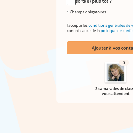
sorti(e) plus tôt ?
* Champs obligatoires
J'accepte les
conditions générales de 
connaissance de la
politique de confid
Ajouter à vos conta
3
3 camarades de clas
vous attendent