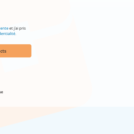
vente
et j'ai pris
entialité
.
cts
se