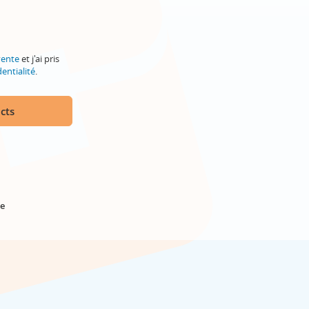
vente
et j'ai pris
entialité
.
cts
e