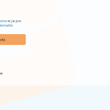
vente
et j'ai pris
entialité
.
cts
se