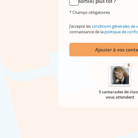
sorti(e) plus tôt ?
* Champs obligatoires
J'accepte les
conditions générales de 
connaissance de la
politique de confid
Ajouter à vos conta
5
5 camarades de clas
vous attendent