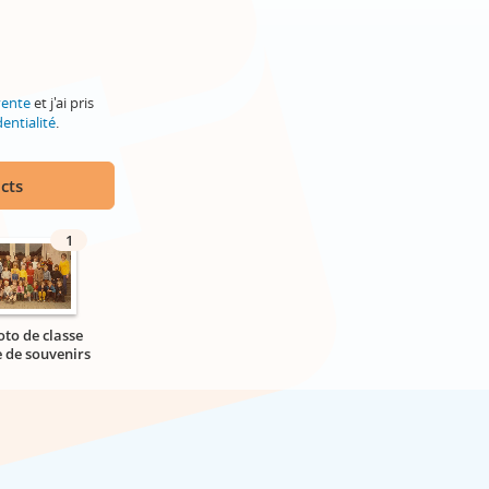
vente
et j'ai pris
entialité
.
cts
1
oto de classe
e de souvenirs